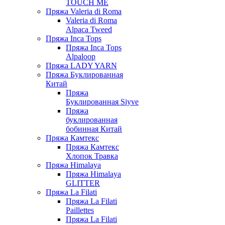
TOUCH ME
Пряжа Valeria di Roma
Valeria di Roma
Alpaca Tweed
Пряжа Inca Tops
Пряжа Inca Tops
Alpaloop
Пряжа LADY YARN
Пряжа Буклированная
Китай
Пряжа
Буклированная Siyve
Пряжа
буклированная
бобинная Китай
Пряжа Камтекс
Пряжа Камтекс
Хлопок Травка
Пряжа Himalaya
Пряжа Himalaya
GLITTER
Пряжа La Filati
Пряжа La Filati
Paillettes
Пряжа La Filati