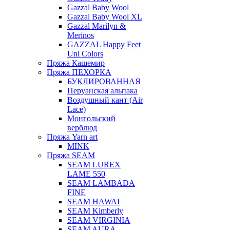
Gazzal Baby Wool
Gazzal Baby Wool XL
Gazzal Marilyn &
Merinos
GAZZAL Happy Feet
Uni Colors
Пряжа Кашемир
Пряжа ПЕХОРКА
БУКЛИРОВАННАЯ
Перуанская альпака
Воздушный кант (Air
Lace)
Монгольский
верблюд
Пряжа Yarn art
MINK
Пряжа SEAM
SEAM LUREX
LAME 550
SEAM LAMBADA
FINE
SEAM HAWAI
SEAM Kimberly
SEAM VIRGINIA
SEAM AURA