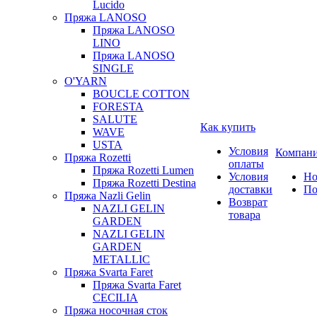
Lucido
Пряжа LANOSO
Пряжа LANOSO
LINO
Пряжа LANOSO
SINGLE
O'YARN
BOUCLE COTTON
FORESTA
SALUTE
Как купить
WAVE
USTA
Условия
Компан
Пряжа Rozetti
оплаты
Пряжа Rozetti Lumen
Условия
Но
Пряжа Rozetti Destina
доставки
По
Пряжа Nazli Gelin
Возврат
NAZLI GELIN
товара
GARDEN
NAZLI GELIN
GARDEN
METALLIC
Пряжа Svarta Faret
Пряжа Svarta Faret
CECILIA
Пряжа носочная сток