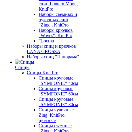
спиц Lantern Moon,
KnitPro
Наборы съемных и
чулочных спиц
"Zing", KnitPro
Наборы крючков
"Waves", KnitPro
Тросики
Наборы спиц и крючков
LANA GROSSA
Наборы спиц "Панорама"
Спицы
Спицы Knit Pro
Спицы круговые
"SYMFONIE" 40см
Спицы круговые
"SYMFONIE" 60см
Спицы круговые
"SYMFONIE" 80см
Спицы чулочные
Zing, KnitPro,
цветные
Спицы съемные
"Zing", KnitPro,