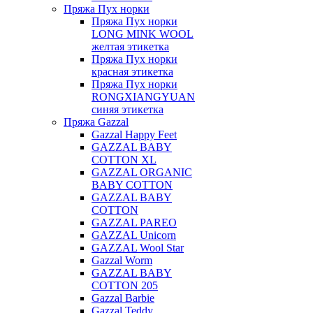
Пряжа Пух норки
Пряжа Пух норки
LONG MINK WOOL
желтая этикетка
Пряжа Пух норки
красная этикетка
Пряжа Пух норки
RONGXIANGYUAN
синяя этикетка
Пряжа Gazzal
Gazzal Happy Feet
GAZZAL BABY
COTTON XL
GAZZAL ORGANIC
BABY COTTON
GAZZAL BABY
COTTON
GAZZAL PAREO
GAZZAL Unicorn
GAZZAL Wool Star
Gazzal Worm
GAZZAL BABY
COTTON 205
Gazzal Barbie
Gazzal Teddy