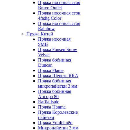
Пряжа носочная сток
Bravo Outlet
Пряжа носочная сток
4fadig Color
Пряжа носочная сток
Rainbow
Пряжа Китай
Пряжа носочная
SMB
Пряжа Fansen Snow
Velvet
Пряжа бобинная
Duncan
Пряжа Flame
Пряжа Шерсть ЯКА
Пряжа бобинная
микропайетки 3 мм
Пряжа бобинная
Ангора 80
Raffia Ispie
Пряжа Hanma
Пряжа Королевские
пайетки
Пряжа Yunfei лён
Микропайетки 3 мм