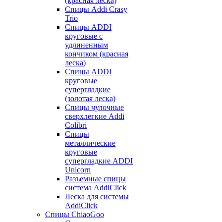
(красная леска)
Спицы Addi Crasy
Trio
Спицы ADDI
круговые с
удлиненным
кончиком (красная
леска)
Спицы ADDI
круговые
супергладкие
(золотая леска)
Спицы чулочные
сверхлегкие Addi
Colibri
Спицы
металлические
круговые
супергладкие ADDI
Unicorn
Разъемные спицы
система AddiClick
Леска для системы
AddiClick
Спицы ChiaoGoo