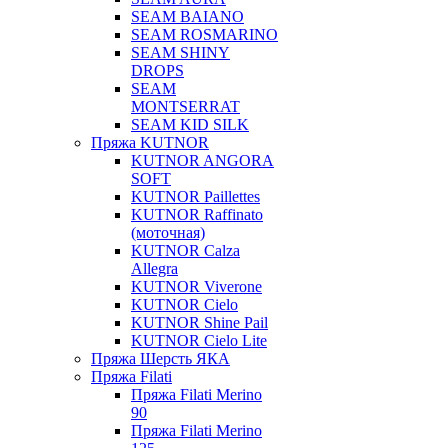
SEAM BAIANO
SEAM ROSMARINO
SEAM SHINY
DROPS
SEAM
MONTSERRAT
SEAM KID SILK
Пряжа KUTNOR
KUTNOR ANGORA
SOFT
KUTNOR Paillettes
KUTNOR Raffinato
(моточная)
KUTNOR Calza
Allegra
KUTNOR Viverone
KUTNOR Cielo
KUTNOR Shine Pail
KUTNOR Cielo Lite
Пряжа Шерсть ЯКА
Пряжа Filati
Пряжа Filati Merino
90
Пряжа Filati Merino