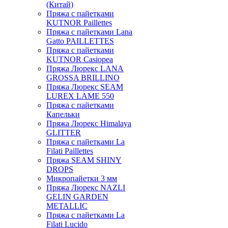
(Китай)
Пряжа с пайетками
KUTNOR Paillettes
Пряжа с пайетками Lana
Gatto PAILLETTES
Пряжа с пайетками
KUTNOR Casiopea
Пряжа Люрекс LANA
GROSSA BRILLINO
Пряжа Люрекс SEAM
LUREX LAME 550
Пряжа с пайетками
Капельки
Пряжа Люрекс Himalaya
GLITTER
Пряжа с пайетками La
Filati Paillettes
Пряжа SEAM SHINY
DROPS
Микропайетки 3 мм
Пряжа Люрекс NAZLI
GELIN GARDEN
METALLIC
Пряжа с пайетками La
Filati Lucido