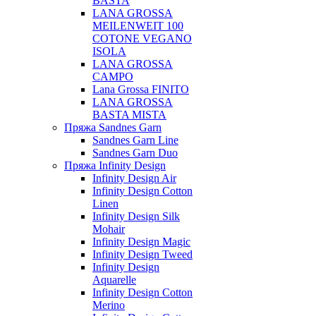
BASTA
LANA GROSSA
MEILENWEIT 100
COTONE VEGANO
ISOLA
LANA GROSSA
CAMPO
Lana Grossa FINITO
LANA GROSSA
BASTA MISTA
Пряжа Sandnes Garn
Sandnes Garn Line
Sandnes Garn Duo
Пряжа Infinity Design
Infinity Design Air
Infinity Design Cotton
Linen
Infinity Design Silk
Mohair
Infinity Design Magic
Infinity Design Tweed
Infinity Design
Aquarelle
Infinity Design Cotton
Merino