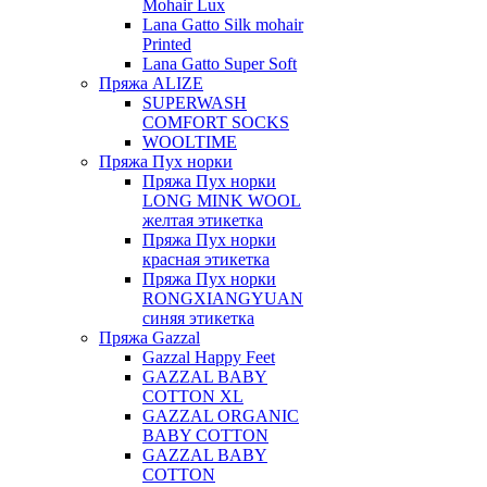
Mohair Lux
Lana Gatto Silk mohair
Printed
Lana Gatto Super Soft
Пряжа ALIZE
SUPERWASH
COMFORT SOCKS
WOOLTIME
Пряжа Пух норки
Пряжа Пух норки
LONG MINK WOOL
желтая этикетка
Пряжа Пух норки
красная этикетка
Пряжа Пух норки
RONGXIANGYUAN
синяя этикетка
Пряжа Gazzal
Gazzal Happy Feet
GAZZAL BABY
COTTON XL
GAZZAL ORGANIC
BABY COTTON
GAZZAL BABY
COTTON