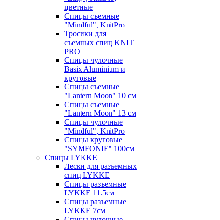
цветные
Спицы съемные
"Mindful", KnitPro
Тросики для
съемных спиц KNIT
PRO
Спицы чулочные
Basix Aluminium и
круговые
Спицы съемные
"Lantern Moon" 10 см
Спицы съемные
"Lantern Moon" 13 см
Спицы чулочные
"Mindful", KnitPro
Спицы круговые
"SYMFONIE" 100см
Спицы LYKKE
Лески для разъемных
спиц LYKKE
Спицы разъемные
LYKKE 11.5см
Спицы разъемные
LYKKE 7см
Спицы чулочные