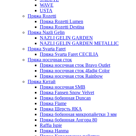
WAVE
USTA
Пряжа Rozetti
Пряжа Rozetti Lumen
Пряжа Rozetti Destina
Пряжа Nazli Gelin
NAZLI GELIN GARDEN
NAZLI GELIN GARDEN METALLIC
Пряжа Svarta Faret
Пряжа Svarta Faret CECILIA
Пряжа носочная сток
Пряжа носочная сток Bravo Outlet
Пряжа носочная сток 4fadig Color
Пряжа носочная сток Rainbow
Пряжа Китай
Пряжа носочная SMB
Пряжа Fansen Snow Velvet
Пряжа бобинная Duncan
Пряжа Flame
Пряжа Шерсть ЯКА
Пряжа бобинная микропайетки 3 мм
Пряжа бобинная Ангора 80
Raffia Ispie
Пряжа Hanma