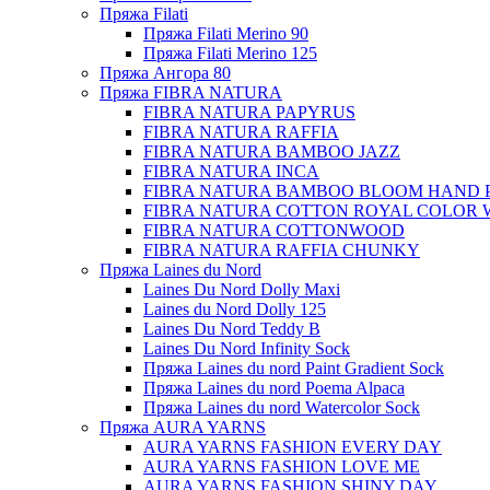
Пряжа Filati
Пряжа Filati Merino 90
Пряжа Filati Merino 125
Пряжа Ангора 80
Пряжа FIBRA NATURA
FIBRA NATURA PAPYRUS
FIBRA NATURA RAFFIA
FIBRA NATURA BAMBOO JAZZ
FIBRA NATURA INCA
FIBRA NATURA BAMBOO BLOOM HAND 
FIBRA NATURA COTTON ROYAL COLOR 
FIBRA NATURA COTTONWOOD
FIBRA NATURA RAFFIA CHUNKY
Пряжа Laines du Nord
Laines Du Nord Dolly Maxi
Laines du Nord Dolly 125
Laines Du Nord Teddy B
Laines Du Nord Infinity Sock
Пряжа Laines du nord Paint Gradient Sock
Пряжа Laines du nord Poema Alpaca
Пряжа Laines du nord Watercolor Sock
Пряжа AURA YARNS
AURA YARNS FASHION EVERY DAY
AURA YARNS FASHION LOVE ME
AURA YARNS FASHION SHINY DAY