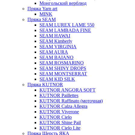
Монгольский верблюд
Пряжа Yarn art
MINK
Пряжа SEAM
SEAM LUREX LAME 550
SEAM LAMBADA FINE
SEAM HAWAI
SEAM Kimberly
SEAM VIRGINIA
SEAM AURA
SEAM BAIANO
SEAM ROSMARINO
SEAM SHINY DROPS
SEAM MONTSERRAT
SEAM KID SILK
Пряжа KUTNOR
KUTNOR ANGORA SOFT
KUTNOR Paillettes
KUTNOR Raffinato (моточная)
KUTNOR Calza Allegra
KUTNOR Viverone
KUTNOR Cielo
KUTNOR Shine Pail
KUTNOR Cielo Lite
Пряжа Шерсть ЯКА