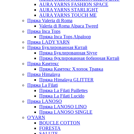
AURA YARNS FASHION SPACE
AURA YARNS STARLIGHT
AURA YARNS TOUCH ME
Пряжа Valeria di Roma
Valeria di Roma Alpaca Tweed
Пряжа Inca Tops
Пряжа Inca Tops Alpaloop
Пряжа LADY YARN
Пряжа Буклированная Китай
Пряжа Буклированная Siyve
Пряжа буклированная бобинная Китай
Пряжа Камтекс
Пряжа Камтекс Хлопок Травка
Пряжа Himalaya
Пряжа Himalaya GLITTER
Пряжа La Filati
Пряжа La Filati Paillettes
Пряжа La Filati Lucido
Пряжа LANOSO
Пряжа LANOSO LINO
Пряжа LANOSO SINGLE
O'YARN
BOUCLE COTTON
FORESTA
SALUTE