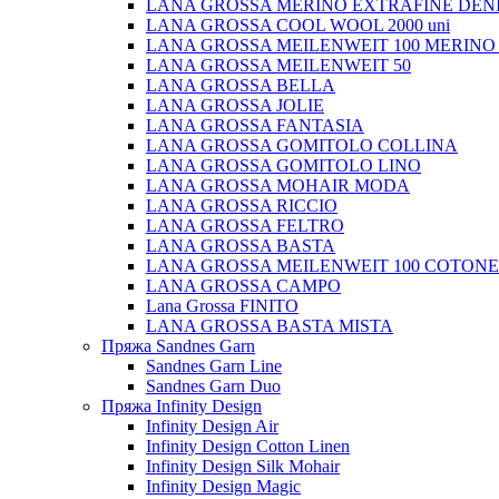
LANA GROSSA MERINO EXTRAFINE DEN
LANA GROSSA COOL WOOL 2000 uni
LANA GROSSA MEILENWEIT 100 MERINO
LANA GROSSA MEILENWEIT 50
LANA GROSSA BELLA
LANA GROSSA JOLIE
LANA GROSSA FANTASIA
LANA GROSSA GOMITOLO COLLINA
LANA GROSSA GOMITOLO LINO
LANA GROSSA MOHAIR MODA
LANA GROSSA RICCIO
LANA GROSSA FELTRO
LANA GROSSA BASTA
LANA GROSSA MEILENWEIT 100 COTON
LANA GROSSA CAMPO
Lana Grossa FINITO
LANA GROSSA BASTA MISTA
Пряжа Sandnes Garn
Sandnes Garn Line
Sandnes Garn Duo
Пряжа Infinity Design
Infinity Design Air
Infinity Design Cotton Linen
Infinity Design Silk Mohair
Infinity Design Magic