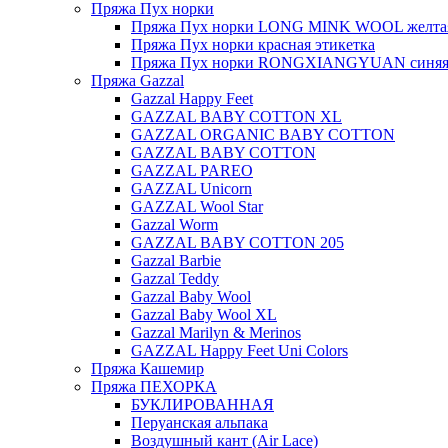
Пряжа Пух норки
Пряжа Пух норки LONG MINK WOOL желтая
Пряжа Пух норки красная этикетка
Пряжа Пух норки RONGXIANGYUAN синяя 
Пряжа Gazzal
Gazzal Happy Feet
GAZZAL BABY COTTON XL
GAZZAL ORGANIC BABY COTTON
GAZZAL BABY COTTON
GAZZAL PAREO
GAZZAL Unicorn
GAZZAL Wool Star
Gazzal Worm
GAZZAL BABY COTTON 205
Gazzal Barbie
Gazzal Teddy
Gazzal Baby Wool
Gazzal Baby Wool XL
Gazzal Marilyn & Merinos
GAZZAL Happy Feet Uni Colors
Пряжа Кашемир
Пряжа ПЕХОРКА
БУКЛИРОВАННАЯ
Перуанская альпака
Воздушный кант (Air Lace)