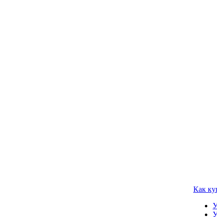
Как ку
У
У