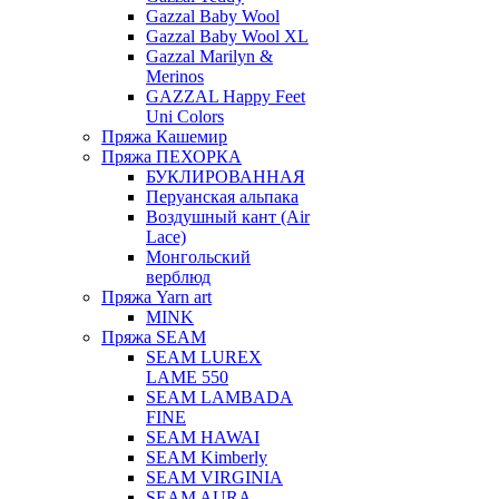
Gazzal Baby Wool
Gazzal Baby Wool XL
Gazzal Marilyn &
Merinos
GAZZAL Happy Feet
Uni Colors
Пряжа Кашемир
Пряжа ПЕХОРКА
БУКЛИРОВАННАЯ
Перуанская альпака
Воздушный кант (Air
Lace)
Монгольский
верблюд
Пряжа Yarn art
MINK
Пряжа SEAM
SEAM LUREX
LAME 550
SEAM LAMBADA
FINE
SEAM HAWAI
SEAM Kimberly
SEAM VIRGINIA
SEAM AURA