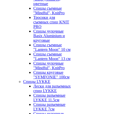
цветные
Спицы съемные
"Mindful", KnitPro
Тросики для
съемных спиц KNIT
PRO
Спицы чулочные
Basix Aluminium и
круговые
Спицы съемные
"Lantern Moon" 10 см
Спицы съемные
"Lantern Moon" 13 см
Спицы чулочные
"Mindful", KnitPro
Спицы круговые
"SYMFONIE" 100см
Спицы LYKKE
Лески для разъемных
спиц LYKKE
Спицы разъемные
LYKKE 11.5см
Спицы разъемные
LYKKE 7см
Спицы чулочные