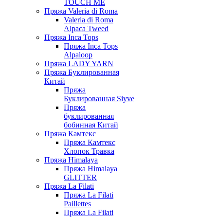
TOUCH ME
Пряжа Valeria di Roma
Valeria di Roma
Alpaca Tweed
Пряжа Inca Tops
Пряжа Inca Tops
Alpaloop
Пряжа LADY YARN
Пряжа Буклированная
Китай
Пряжа
Буклированная Siyve
Пряжа
буклированная
бобинная Китай
Пряжа Камтекс
Пряжа Камтекс
Хлопок Травка
Пряжа Himalaya
Пряжа Himalaya
GLITTER
Пряжа La Filati
Пряжа La Filati
Paillettes
Пряжа La Filati