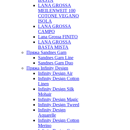
BASTA
LANA GROSSA
MEILENWEIT 100
COTONE VEGANO
ISOLA
LANA GROSSA
CAMPO
Lana Grossa FINITO
LANA GROSSA
BASTA MISTA
Пряжа Sandnes Garn
Sandnes Garn Line
Sandnes Garn Duo
Пряжа Infinity Design
Infinity Design Air
Infinity Design Cotton
Linen
Infinity Design Silk
Mohair
Infinity Design Magic
Infinity Design Tweed
Infinity Design
Aquarelle
Infinity Design Cotton
Merino