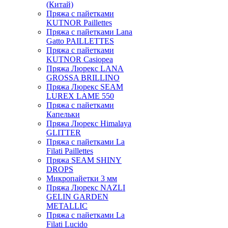
(Китай)
Пряжа с пайетками
KUTNOR Paillettes
Пряжа с пайетками Lana
Gatto PAILLETTES
Пряжа с пайетками
KUTNOR Casiopea
Пряжа Люрекс LANA
GROSSA BRILLINO
Пряжа Люрекс SEAM
LUREX LAME 550
Пряжа с пайетками
Капельки
Пряжа Люрекс Himalaya
GLITTER
Пряжа с пайетками La
Filati Paillettes
Пряжа SEAM SHINY
DROPS
Микропайетки 3 мм
Пряжа Люрекс NAZLI
GELIN GARDEN
METALLIC
Пряжа с пайетками La
Filati Lucido