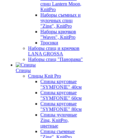
спиц Lantern Moon,
KnitPro
Наборы съемных и
чулочных спиц
"Zing", KnitPro
Наборы крючков
"Waves", KnitPro
Тросики
Наборы спиц и крючков
LANA GROSSA
Наборы спиц "Панорама"
Спицы
Спицы Knit Pro
Спицы круговые
"SYMFONIE" 40см
Спицы круговые
"SYMFONIE" 60см
Спицы круговые
"SYMFONIE" 80см
Спицы чулочные
Zing, KnitPro,
цветные
Спицы съемные
"Zing", KnitPro,