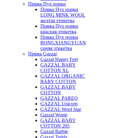
Пряжа Пух норки
Пряжа Пух норки
LONG MINK WOOL
желтая этикетка
Пряжа Пух норки
красная этикетка
Пряжа Пух норки
RONGXIANGYUAN
синяя этикетка
Пряжа Gazzal
Gazzal Happy Feet
GAZZAL BABY
COTTON XL
GAZZAL ORGANIC
BABY COTTON
GAZZAL BABY
COTTON
GAZZAL PAREO
GAZZAL Unicorn
GAZZAL Wool Star
Gazzal Worm
GAZZAL BABY
COTTON 205
Gazzal Barbie
Gazzal Teddy