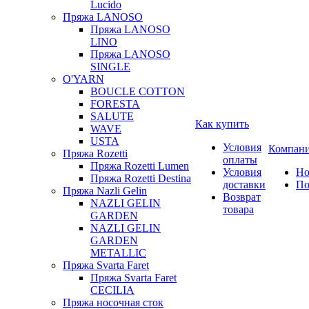
Lucido
Пряжа LANOSO
Пряжа LANOSO
LINO
Пряжа LANOSO
SINGLE
O'YARN
BOUCLE COTTON
FORESTA
SALUTE
Как купить
WAVE
USTA
Условия
Компан
Пряжа Rozetti
оплаты
Пряжа Rozetti Lumen
Условия
Но
Пряжа Rozetti Destina
доставки
По
Пряжа Nazli Gelin
Возврат
NAZLI GELIN
товара
GARDEN
NAZLI GELIN
GARDEN
METALLIC
Пряжа Svarta Faret
Пряжа Svarta Faret
CECILIA
Пряжа носочная сток