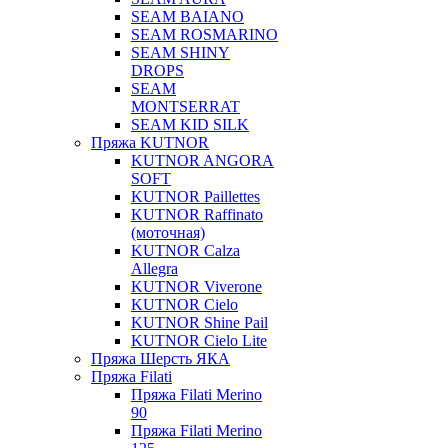
SEAM BAIANO
SEAM ROSMARINO
SEAM SHINY
DROPS
SEAM
MONTSERRAT
SEAM KID SILK
Пряжа KUTNOR
KUTNOR ANGORA
SOFT
KUTNOR Paillettes
KUTNOR Raffinato
(моточная)
KUTNOR Calza
Allegra
KUTNOR Viverone
KUTNOR Cielo
KUTNOR Shine Pail
KUTNOR Cielo Lite
Пряжа Шерсть ЯКА
Пряжа Filati
Пряжа Filati Merino
90
Пряжа Filati Merino