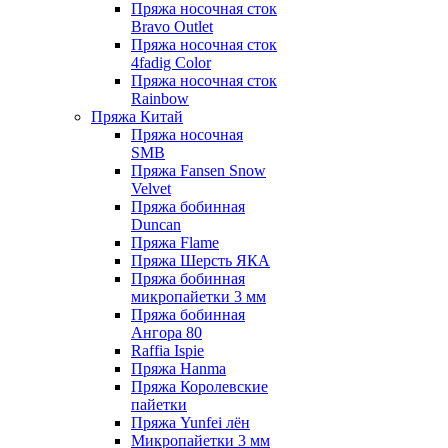
Пряжа носочная сток
Bravo Outlet
Пряжа носочная сток
4fadig Color
Пряжа носочная сток
Rainbow
Пряжа Китай
Пряжа носочная
SMB
Пряжа Fansen Snow
Velvet
Пряжа бобинная
Duncan
Пряжа Flame
Пряжа Шерсть ЯКА
Пряжа бобинная
микропайетки 3 мм
Пряжа бобинная
Ангора 80
Raffia Ispie
Пряжа Hanma
Пряжа Королевские
пайетки
Пряжа Yunfei лён
Микропайетки 3 мм