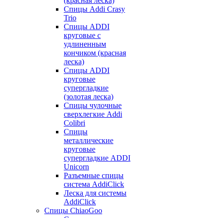
(красная леска)
Спицы Addi Crasy
Trio
Спицы ADDI
круговые с
удлиненным
кончиком (красная
леска)
Спицы ADDI
круговые
супергладкие
(золотая леска)
Спицы чулочные
сверхлегкие Addi
Colibri
Спицы
металлические
круговые
супергладкие ADDI
Unicorn
Разъемные спицы
система AddiClick
Леска для системы
AddiClick
Спицы ChiaoGoo