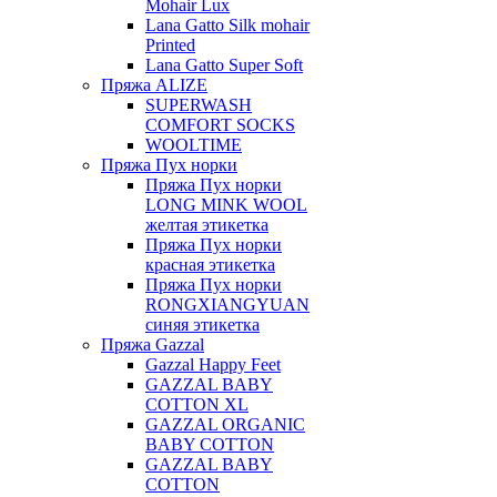
Mohair Lux
Lana Gatto Silk mohair
Printed
Lana Gatto Super Soft
Пряжа ALIZE
SUPERWASH
COMFORT SOCKS
WOOLTIME
Пряжа Пух норки
Пряжа Пух норки
LONG MINK WOOL
желтая этикетка
Пряжа Пух норки
красная этикетка
Пряжа Пух норки
RONGXIANGYUAN
синяя этикетка
Пряжа Gazzal
Gazzal Happy Feet
GAZZAL BABY
COTTON XL
GAZZAL ORGANIC
BABY COTTON
GAZZAL BABY
COTTON