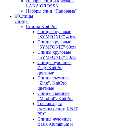
Наборы спиц и крючков
LANA GROSSA
Наборы спиц "Панорама"
Спицы
Спицы Knit Pro
Спицы круговые
"SYMFONIE" 40см
Спицы круговые
"SYMFONIE" 60см
Спицы круговые
"SYMFONIE" 80см
Спицы чулочные
Zing, KnitPro,
цветные
Спицы съемные
"Zing", KnitPro,
цветные
Спицы съемные
"Mindful", KnitPro
Тросики для
съемных спиц KNIT
PRO
Спицы чулочные
Basix Aluminium и