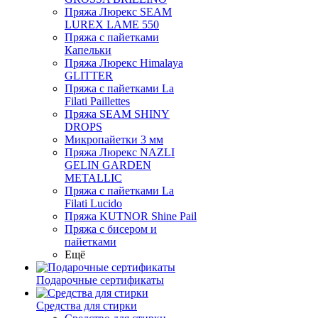
Пряжа Люрекс SEAM
LUREX LAME 550
Пряжа с пайетками
Капельки
Пряжа Люрекс Himalaya
GLITTER
Пряжа с пайетками La
Filati Paillettes
Пряжа SEAM SHINY
DROPS
Микропайетки 3 мм
Пряжа Люрекс NAZLI
GELIN GARDEN
METALLIC
Пряжа с пайетками La
Filati Lucido
Пряжа KUTNOR Shine Pail
Пряжа с бисером и
пайетками
Ещё
Подарочные сертификаты
Средства для стирки