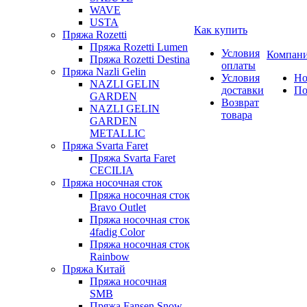
WAVE
USTA
Как купить
Пряжа Rozetti
Пряжа Rozetti Lumen
Условия
Компан
Пряжа Rozetti Destina
оплаты
Пряжа Nazli Gelin
Условия
Но
NAZLI GELIN
доставки
По
GARDEN
Возврат
NAZLI GELIN
товара
GARDEN
METALLIC
Пряжа Svarta Faret
Пряжа Svarta Faret
CECILIA
Пряжа носочная сток
Пряжа носочная сток
Bravo Outlet
Пряжа носочная сток
4fadig Color
Пряжа носочная сток
Rainbow
Пряжа Китай
Пряжа носочная
SMB
Пряжа Fansen Snow