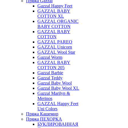
Пряжа Gazzal
Gazzal Happy Feet
GAZZAL BABY
COTTON XL
GAZZAL ORGANIC
BABY COTTON
GAZZAL BABY
COTTON
GAZZAL PAREO
GAZZAL Unicorn
GAZZAL Wool Star
Gazzal Worm
GAZZAL BABY
COTTON 205
Gazzal Barbie
Gazzal Teddy
Gazzal Baby Wool
Gazzal Baby Wool XL
Gazzal Marilyn &
Merinos
GAZZAL Happy Feet
Uni Colors
Пряжа Кашемир
Пряжа ПЕХОРКА
БУКЛИРОВАННАЯ