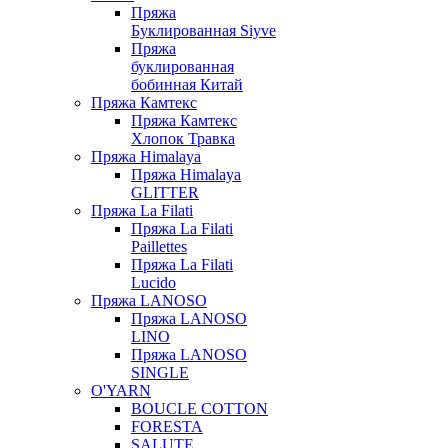
Пряжа
Буклированная Siyve
Пряжа
буклированная
бобинная Китай
Пряжа Камтекс
Пряжа Камтекс
Хлопок Травка
Пряжа Himalaya
Пряжа Himalaya
GLITTER
Пряжа La Filati
Пряжа La Filati
Paillettes
Пряжа La Filati
Lucido
Пряжа LANOSO
Пряжа LANOSO
LINO
Пряжа LANOSO
SINGLE
O'YARN
BOUCLE COTTON
FORESTA
SALUTE