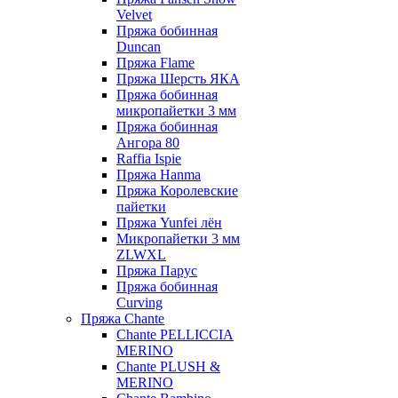
Velvet
Пряжа бобинная
Duncan
Пряжа Flame
Пряжа Шерсть ЯКА
Пряжа бобинная
микропайетки 3 мм
Пряжа бобинная
Ангора 80
Raffia Ispie
Пряжа Hanma
Пряжа Королевские
пайетки
Пряжа Yunfei лён
Микропайетки 3 мм
ZLWXL
Пряжа Парус
Пряжа бобинная
Curving
Пряжа Chante
Chante PELLICCIA
MERINO
Chante PLUSH &
MERINO