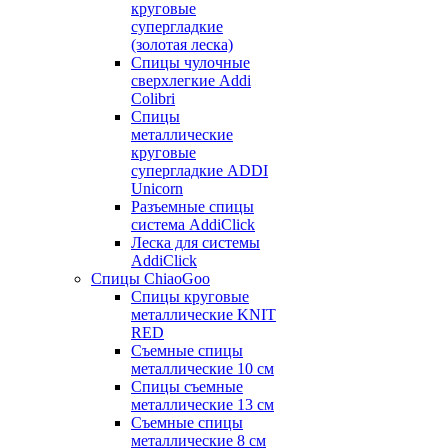
круговые
супергладкие
(золотая леска)
Спицы чулочные
сверхлегкие Addi
Colibri
Спицы
металлические
круговые
супергладкие ADDI
Unicorn
Разъемные спицы
система AddiClick
Леска для системы
AddiClick
Спицы ChiaoGoo
Спицы круговые
металлические KNIT
RED
Съемные спицы
металлические 10 см
Спицы съемные
металлические 13 см
Съемные спицы
металлические 8 см