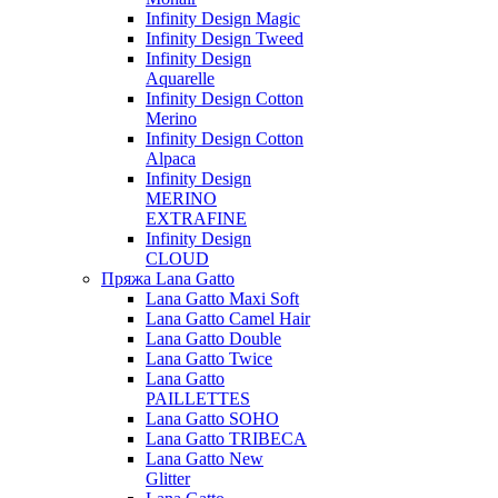
Infinity Design Magic
Infinity Design Tweed
Infinity Design
Aquarelle
Infinity Design Cotton
Merino
Infinity Design Cotton
Alpaca
Infinity Design
MERINO
EXTRAFINE
Infinity Design
CLOUD
Пряжа Lana Gatto
Lana Gatto Maxi Soft
Lana Gatto Camel Hair
Lana Gatto Double
Lana Gatto Twice
Lana Gatto
PAILLETTES
Lana Gatto SOHO
Lana Gatto TRIBECA
Lana Gatto New
Glitter