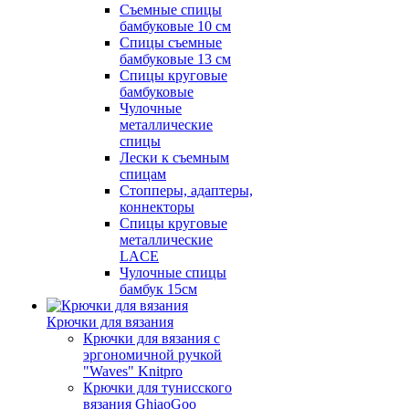
Съемные спицы
бамбуковые 10 см
Спицы съемные
бамбуковые 13 см
Спицы круговые
бамбуковые
Чулочные
металлические
спицы
Лески к съемным
спицам
Стопперы, адаптеры,
коннекторы
Спицы круговые
металлические
LACE
Чулочные спицы
бамбук 15см
Крючки для вязания
Крючки для вязания с
эргономичной ручкой
"Waves" Knitpro
Крючки для тунисского
вязания GhiaoGoo