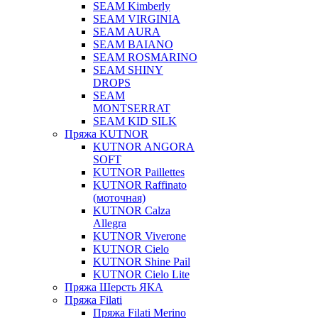
SEAM Kimberly
SEAM VIRGINIA
SEAM AURA
SEAM BAIANO
SEAM ROSMARINO
SEAM SHINY
DROPS
SEAM
MONTSERRAT
SEAM KID SILK
Пряжа KUTNOR
KUTNOR ANGORA
SOFT
KUTNOR Paillettes
KUTNOR Raffinato
(моточная)
KUTNOR Calza
Allegra
KUTNOR Viverone
KUTNOR Cielo
KUTNOR Shine Pail
KUTNOR Cielo Lite
Пряжа Шерсть ЯКА
Пряжа Filati
Пряжа Filati Merino