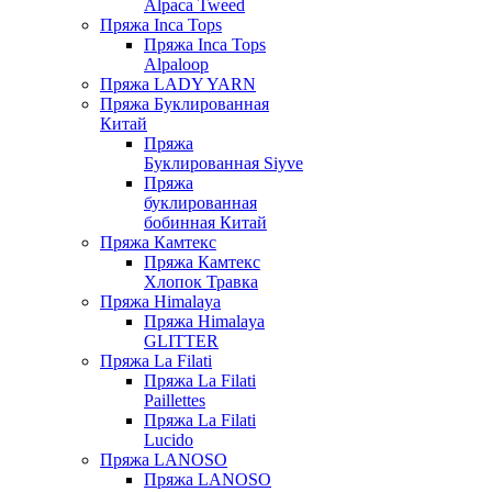
Alpaca Tweed
Пряжа Inca Tops
Пряжа Inca Tops
Alpaloop
Пряжа LADY YARN
Пряжа Буклированная
Китай
Пряжа
Буклированная Siyve
Пряжа
буклированная
бобинная Китай
Пряжа Камтекс
Пряжа Камтекс
Хлопок Травка
Пряжа Himalaya
Пряжа Himalaya
GLITTER
Пряжа La Filati
Пряжа La Filati
Paillettes
Пряжа La Filati
Lucido
Пряжа LANOSO
Пряжа LANOSO