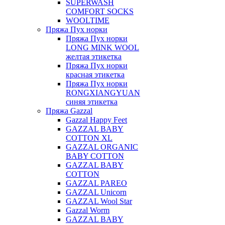
SUPERWASH
COMFORT SOCKS
WOOLTIME
Пряжа Пух норки
Пряжа Пух норки
LONG MINK WOOL
желтая этикетка
Пряжа Пух норки
красная этикетка
Пряжа Пух норки
RONGXIANGYUAN
синяя этикетка
Пряжа Gazzal
Gazzal Happy Feet
GAZZAL BABY
COTTON XL
GAZZAL ORGANIC
BABY COTTON
GAZZAL BABY
COTTON
GAZZAL PAREO
GAZZAL Unicorn
GAZZAL Wool Star
Gazzal Worm
GAZZAL BABY