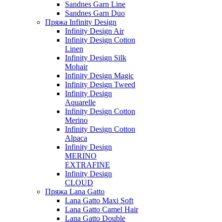
Sandnes Garn Line
Sandnes Garn Duo
Пряжа Infinity Design
Infinity Design Air
Infinity Design Cotton
Linen
Infinity Design Silk
Mohair
Infinity Design Magic
Infinity Design Tweed
Infinity Design
Aquarelle
Infinity Design Cotton
Merino
Infinity Design Cotton
Alpaca
Infinity Design
MERINO
EXTRAFINE
Infinity Design
CLOUD
Пряжа Lana Gatto
Lana Gatto Maxi Soft
Lana Gatto Camel Hair
Lana Gatto Double