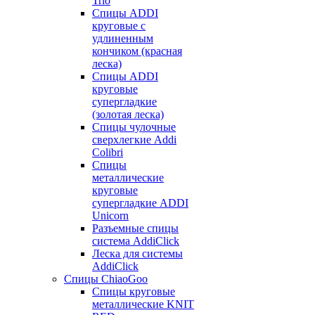
Trio
Спицы ADDI
круговые с
удлиненным
кончиком (красная
леска)
Спицы ADDI
круговые
супергладкие
(золотая леска)
Спицы чулочные
сверхлегкие Addi
Colibri
Спицы
металлические
круговые
супергладкие ADDI
Unicorn
Разъемные спицы
система AddiClick
Леска для системы
AddiClick
Спицы ChiaoGoo
Спицы круговые
металлические KNIT