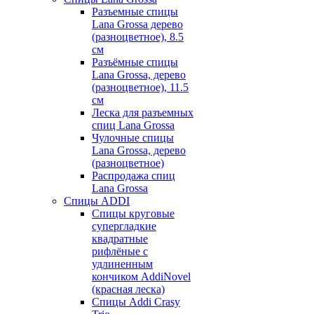
Разъемные спицы
Lana Grossa дерево
(разноцветное), 8.5
см
Разъёмные спицы
Lana Grossa, дерево
(разноцветное), 11.5
см
Леска для разъемных
спиц Lana Grossa
Чулочные спицы
Lana Grossa, дерево
(разноцветное)
Распродажа спиц
Lana Grossa
Спицы ADDI
Спицы круговые
супергладкие
квадратные
рифлёные с
удлиненным
кончиком AddiNovel
(красная леска)
Спицы Addi Crasy