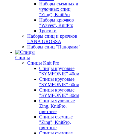
Наборы съемных и
чулочных спиц
"Zing", KnitPro
Наборы крючков
"Waves", KnitPro
Тросики
Наборы спиц и крючков
LANA GROSSA
Наборы спиц "Панорама"
Спицы
Спицы Knit Pro
Спицы круговые
"SYMFONIE" 40см
Спицы круговые
"SYMFONIE" 60см
Спицы круговые
"SYMFONIE" 80см
Спицы чулочные
Zing, KnitPro,
цветные
Спицы съемные
"Zing", KnitPro,
цветные
Спицы съемные