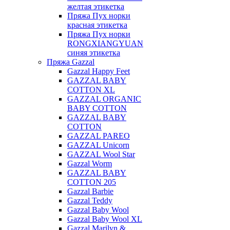
желтая этикетка
Пряжа Пух норки
красная этикетка
Пряжа Пух норки
RONGXIANGYUAN
синяя этикетка
Пряжа Gazzal
Gazzal Happy Feet
GAZZAL BABY
COTTON XL
GAZZAL ORGANIC
BABY COTTON
GAZZAL BABY
COTTON
GAZZAL PAREO
GAZZAL Unicorn
GAZZAL Wool Star
Gazzal Worm
GAZZAL BABY
COTTON 205
Gazzal Barbie
Gazzal Teddy
Gazzal Baby Wool
Gazzal Baby Wool XL
Gazzal Marilyn &