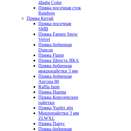
4fadig Color
Пряжа носочная сток
Rainbow
Пряжа Китай
Пряжа носочная
SMB
Пряжа Fansen Snow
Velvet
Пряжа бобинная
Duncan
Пряжа Flame
Пряжа Шерсть ЯКА
Пряжа бобинная
микропайетки 3 мм
Пряжа бобинная
Ангора 80
Raffia Ispie
Пряжа Hanma
Пряжа Королевские
пайетки
Пряжа Yunfei лён
Микропайетки 3 мм
ZLWXL
Пряжа Парус
Пряжа бобинная