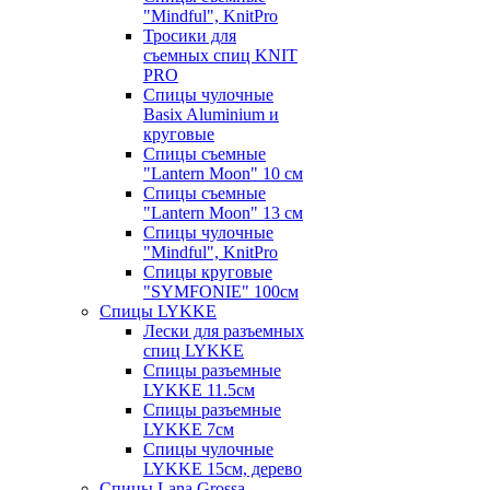
"Mindful", KnitPro
Тросики для
съемных спиц KNIT
PRO
Спицы чулочные
Basix Aluminium и
круговые
Спицы съемные
"Lantern Moon" 10 см
Спицы съемные
"Lantern Moon" 13 см
Спицы чулочные
"Mindful", KnitPro
Спицы круговые
"SYMFONIE" 100см
Спицы LYKKE
Лески для разъемных
спиц LYKKE
Спицы разъемные
LYKKE 11.5см
Спицы разъемные
LYKKE 7см
Спицы чулочные
LYKKE 15см, дерево
Спицы Lana Grossa