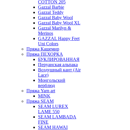
COTTON 205
Gazzal Barbie
Gazzal Teddy
Gazzal Baby Wool
Gazzal Baby Wool XL
Gazzal Marilyn &
Merinos
GAZZAL Happy Feet
Uni Colors
Пряжа Кашемир
Пряжа ПЕХОРКА
БУКЛИРОВАННАЯ
Перуанская альпака
Воздушный кант (Air
Lace)
Монгольский
верблюд
Пряжа Yarn art
MINK
Пряжа SEAM
SEAM LUREX
LAME 550
SEAM LAMBADA
FINE
SEAM HAWAI