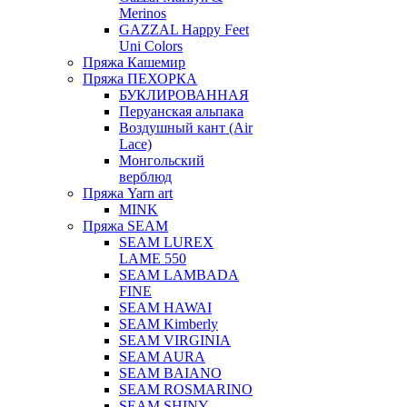
Merinos
GAZZAL Happy Feet
Uni Colors
Пряжа Кашемир
Пряжа ПЕХОРКА
БУКЛИРОВАННАЯ
Перуанская альпака
Воздушный кант (Air
Lace)
Монгольский
верблюд
Пряжа Yarn art
MINK
Пряжа SEAM
SEAM LUREX
LAME 550
SEAM LAMBADA
FINE
SEAM HAWAI
SEAM Kimberly
SEAM VIRGINIA
SEAM AURA
SEAM BAIANO
SEAM ROSMARINO
SEAM SHINY