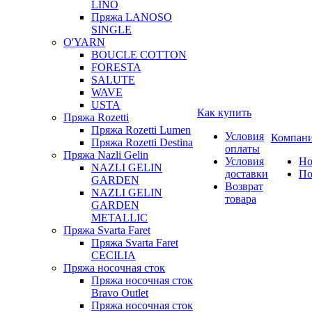
LINO
Пряжа LANOSO
SINGLE
O'YARN
BOUCLE COTTON
FORESTA
SALUTE
WAVE
USTA
Как купить
Пряжа Rozetti
Пряжа Rozetti Lumen
Условия
Компан
Пряжа Rozetti Destina
оплаты
Пряжа Nazli Gelin
Условия
Но
NAZLI GELIN
доставки
По
GARDEN
Возврат
NAZLI GELIN
товара
GARDEN
METALLIC
Пряжа Svarta Faret
Пряжа Svarta Faret
CECILIA
Пряжа носочная сток
Пряжа носочная сток
Bravo Outlet
Пряжа носочная сток