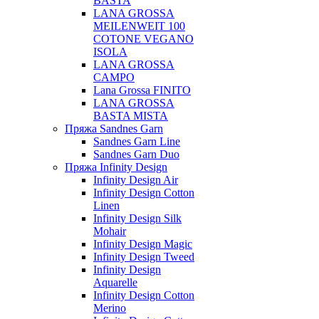
BASTA
LANA GROSSA
MEILENWEIT 100
COTONE VEGANO
ISOLA
LANA GROSSA
CAMPO
Lana Grossa FINITO
LANA GROSSA
BASTA MISTA
Пряжа Sandnes Garn
Sandnes Garn Line
Sandnes Garn Duo
Пряжа Infinity Design
Infinity Design Air
Infinity Design Cotton
Linen
Infinity Design Silk
Mohair
Infinity Design Magic
Infinity Design Tweed
Infinity Design
Aquarelle
Infinity Design Cotton
Merino