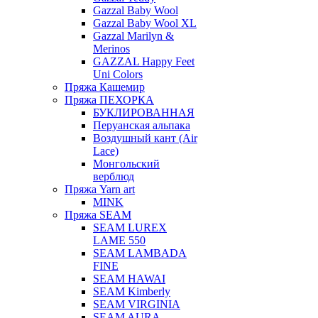
Gazzal Baby Wool
Gazzal Baby Wool XL
Gazzal Marilyn &
Merinos
GAZZAL Happy Feet
Uni Colors
Пряжа Кашемир
Пряжа ПЕХОРКА
БУКЛИРОВАННАЯ
Перуанская альпака
Воздушный кант (Air
Lace)
Монгольский
верблюд
Пряжа Yarn art
MINK
Пряжа SEAM
SEAM LUREX
LAME 550
SEAM LAMBADA
FINE
SEAM HAWAI
SEAM Kimberly
SEAM VIRGINIA
SEAM AURA