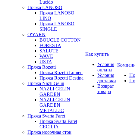
Lucido
Пряжа LANOSO
Пряжа LANOSO
LINO
Пряжа LANOSO
SINGLE
O'YARN
BOUCLE COTTON
FORESTA
SALUTE
Как купить
WAVE
USTA
Условия
Компан
Пряжа Rozetti
оплаты
Пряжа Rozetti Lumen
Условия
Но
Пряжа Rozetti Destina
доставки
По
Пряжа Nazli Gelin
Возврат
NAZLI GELIN
товара
GARDEN
NAZLI GELIN
GARDEN
METALLIC
Пряжа Svarta Faret
Пряжа Svarta Faret
CECILIA
Пряжа носочная сток