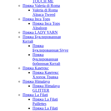
TOUCH ME
Пряжа Valeria di Roma
Valeria di Roma
Alpaca Tweed
Пряжа Inca Tops
Пряжа Inca Tops
Alpaloop
Пряжа LADY YARN
Пряжа Буклированная
Китай
Пряжа
Буклированная Siyve
Пряжа
буклированная
бобинная Китай
Пряжа Камтекс
Пряжа Камтекс
Хлопок Травка
Пряжа Himalaya
Пряжа Himalaya
GLITTER
Пряжа La Filati
Пряжа La Filati
Paillettes
Пряжа La Filati