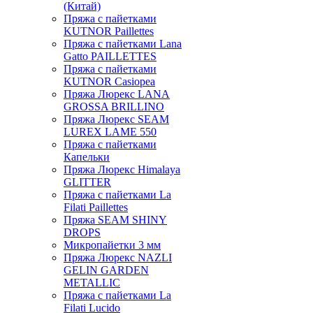
(Китай)
Пряжа с пайетками
KUTNOR Paillettes
Пряжа с пайетками Lana
Gatto PAILLETTES
Пряжа с пайетками
KUTNOR Casiopea
Пряжа Люрекс LANA
GROSSA BRILLINO
Пряжа Люрекс SEAM
LUREX LAME 550
Пряжа с пайетками
Капельки
Пряжа Люрекс Himalaya
GLITTER
Пряжа с пайетками La
Filati Paillettes
Пряжа SEAM SHINY
DROPS
Микропайетки 3 мм
Пряжа Люрекс NAZLI
GELIN GARDEN
METALLIC
Пряжа с пайетками La
Filati Lucido