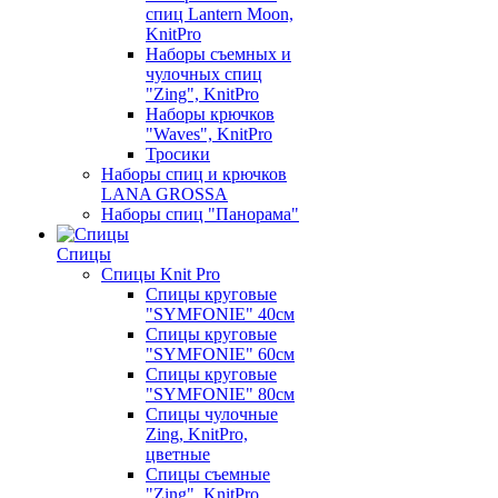
спиц Lantern Moon,
KnitPro
Наборы съемных и
чулочных спиц
"Zing", KnitPro
Наборы крючков
"Waves", KnitPro
Тросики
Наборы спиц и крючков
LANA GROSSA
Наборы спиц "Панорама"
Спицы
Спицы Knit Pro
Спицы круговые
"SYMFONIE" 40см
Спицы круговые
"SYMFONIE" 60см
Спицы круговые
"SYMFONIE" 80см
Спицы чулочные
Zing, KnitPro,
цветные
Спицы съемные
"Zing", KnitPro,