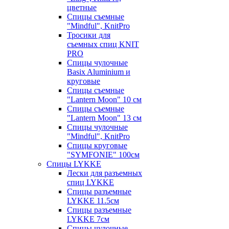
цветные
Спицы съемные
"Mindful", KnitPro
Тросики для
съемных спиц KNIT
PRO
Спицы чулочные
Basix Aluminium и
круговые
Спицы съемные
"Lantern Moon" 10 см
Спицы съемные
"Lantern Moon" 13 см
Спицы чулочные
"Mindful", KnitPro
Спицы круговые
"SYMFONIE" 100см
Спицы LYKKE
Лески для разъемных
спиц LYKKE
Спицы разъемные
LYKKE 11.5см
Спицы разъемные
LYKKE 7см
Спицы чулочные