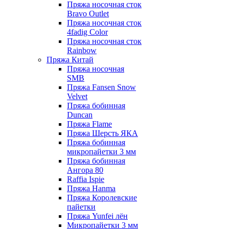
Пряжа носочная сток
Bravo Outlet
Пряжа носочная сток
4fadig Color
Пряжа носочная сток
Rainbow
Пряжа Китай
Пряжа носочная
SMB
Пряжа Fansen Snow
Velvet
Пряжа бобинная
Duncan
Пряжа Flame
Пряжа Шерсть ЯКА
Пряжа бобинная
микропайетки 3 мм
Пряжа бобинная
Ангора 80
Raffia Ispie
Пряжа Hanma
Пряжа Королевские
пайетки
Пряжа Yunfei лён
Микропайетки 3 мм