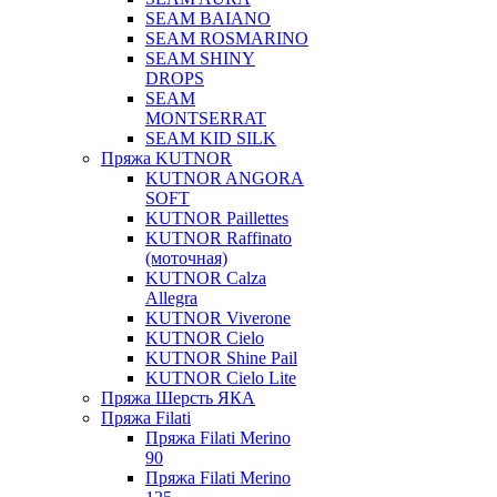
SEAM BAIANO
SEAM ROSMARINO
SEAM SHINY
DROPS
SEAM
MONTSERRAT
SEAM KID SILK
Пряжа KUTNOR
KUTNOR ANGORA
SOFT
KUTNOR Paillettes
KUTNOR Raffinato
(моточная)
KUTNOR Calza
Allegra
KUTNOR Viverone
KUTNOR Cielo
KUTNOR Shine Pail
KUTNOR Cielo Lite
Пряжа Шерсть ЯКА
Пряжа Filati
Пряжа Filati Merino
90
Пряжа Filati Merino