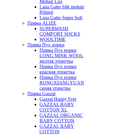
Mohair Lux
Lana Gatto Silk mohair
Printed
Lana Gatto Super Soft
Пряжа ALIZE
SUPERWASH
COMFORT SOCKS
WOOLTIME
Пряжа Пух норки
Пряжа Пух норки
LONG MINK WOOL
желтая этикетка
Пряжа Пух норки
красная этикетка
Пряжа Пух норки
RONGXIANGYUAN
синяя этикетка
Пряжа Gazzal
Gazzal Happy Feet
GAZZAL BABY
COTTON XL
GAZZAL ORGANIC
BABY COTTON
GAZZAL BABY
COTTON