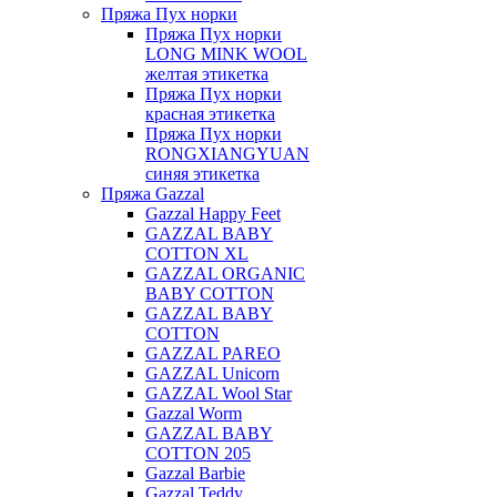
Пряжа Пух норки
Пряжа Пух норки
LONG MINK WOOL
желтая этикетка
Пряжа Пух норки
красная этикетка
Пряжа Пух норки
RONGXIANGYUAN
синяя этикетка
Пряжа Gazzal
Gazzal Happy Feet
GAZZAL BABY
COTTON XL
GAZZAL ORGANIC
BABY COTTON
GAZZAL BABY
COTTON
GAZZAL PAREO
GAZZAL Unicorn
GAZZAL Wool Star
Gazzal Worm
GAZZAL BABY
COTTON 205
Gazzal Barbie
Gazzal Teddy