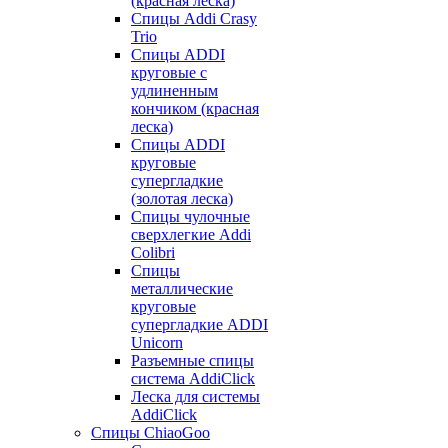
(красная леска)
Спицы Addi Crasy
Trio
Спицы ADDI
круговые с
удлиненным
кончиком (красная
леска)
Спицы ADDI
круговые
супергладкие
(золотая леска)
Спицы чулочные
сверхлегкие Addi
Colibri
Спицы
металлические
круговые
супергладкие ADDI
Unicorn
Разъемные спицы
система AddiClick
Леска для системы
AddiClick
Спицы ChiaoGoo