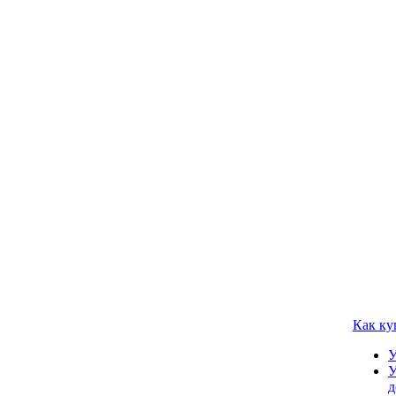
Как ку
У
У
д