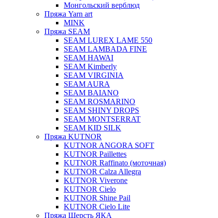
Монгольский верблюд
Пряжа Yarn art
MINK
Пряжа SEAM
SEAM LUREX LAME 550
SEAM LAMBADA FINE
SEAM HAWAI
SEAM Kimberly
SEAM VIRGINIA
SEAM AURA
SEAM BAIANO
SEAM ROSMARINO
SEAM SHINY DROPS
SEAM MONTSERRAT
SEAM KID SILK
Пряжа KUTNOR
KUTNOR ANGORA SOFT
KUTNOR Paillettes
KUTNOR Raffinato (моточная)
KUTNOR Calza Allegra
KUTNOR Viverone
KUTNOR Cielo
KUTNOR Shine Pail
KUTNOR Cielo Lite
Пряжа Шерсть ЯКА