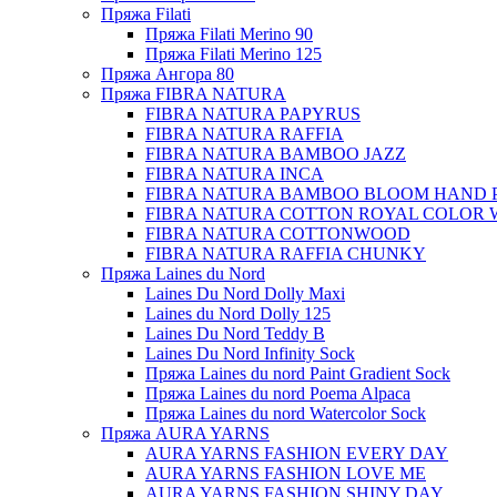
Пряжа Filati
Пряжа Filati Merino 90
Пряжа Filati Merino 125
Пряжа Ангора 80
Пряжа FIBRA NATURA
FIBRA NATURA PAPYRUS
FIBRA NATURA RAFFIA
FIBRA NATURA BAMBOO JAZZ
FIBRA NATURA INCA
FIBRA NATURA BAMBOO BLOOM HAND 
FIBRA NATURA COTTON ROYAL COLOR 
FIBRA NATURA COTTONWOOD
FIBRA NATURA RAFFIA CHUNKY
Пряжа Laines du Nord
Laines Du Nord Dolly Maxi
Laines du Nord Dolly 125
Laines Du Nord Teddy B
Laines Du Nord Infinity Sock
Пряжа Laines du nord Paint Gradient Sock
Пряжа Laines du nord Poema Alpaca
Пряжа Laines du nord Watercolor Sock
Пряжа AURA YARNS
AURA YARNS FASHION EVERY DAY
AURA YARNS FASHION LOVE ME
AURA YARNS FASHION SHINY DAY