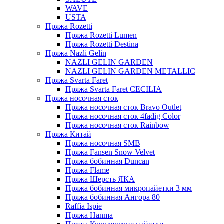
WAVE
USTA
Пряжа Rozetti
Пряжа Rozetti Lumen
Пряжа Rozetti Destina
Пряжа Nazli Gelin
NAZLI GELIN GARDEN
NAZLI GELIN GARDEN METALLIC
Пряжа Svarta Faret
Пряжа Svarta Faret CECILIA
Пряжа носочная сток
Пряжа носочная сток Bravo Outlet
Пряжа носочная сток 4fadig Color
Пряжа носочная сток Rainbow
Пряжа Китай
Пряжа носочная SMB
Пряжа Fansen Snow Velvet
Пряжа бобинная Duncan
Пряжа Flame
Пряжа Шерсть ЯКА
Пряжа бобинная микропайетки 3 мм
Пряжа бобинная Ангора 80
Raffia Ispie
Пряжа Hanma