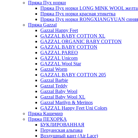
Пряжа Пух норки
Пряжа Пух норки LONG MINK WOOL желтая
Пряжа Пух норки красная этикетка
Пряжа Пух норки RONGXIANGYUAN синяя 
Пряжа Gazzal
Gazzal Happy Feet
GAZZAL BABY COTTON XL
GAZZAL ORGANIC BABY COTTON
GAZZAL BABY COTTON
GAZZAL PAREO
GAZZAL Unicorn
GAZZAL Wool Star
Gazzal Worm
GAZZAL BABY COTTON 205
Gazzal Barbie
Gazzal Teddy
Gazzal Baby Wool
Gazzal Baby Wool XL
Gazzal Marilyn & Merinos
GAZZAL Happy Feet Uni Colors
Пряжа Кашемир
Пряжа ПЕХОРКА
БУКЛИРОВАННАЯ
Перуанская альпака
Воздушный кант (Air Lace)