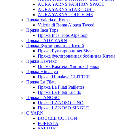
AURA YARNS FASHION SPACE
AURA YARNS STARLIGHT
AURA YARNS TOUCH ME
Пряжа Valeria di Roma
Valeria di Roma Alpaca Tweed
Пряжа Inca Tops
Пряжа Inca Tops Alpaloop
Пряжа LADY YARN
Пряжа Буклированная Китай
Пряжа Буклированная Siyve
Пряжа буклированная бобинная Китай
Пряжа Камтекс
Пряжа Камтекс Хлопок Травка
Пряжа Himalaya
Пряжа Himalaya GLITTER
Пряжа La Filati
Пряжа La Filati Paillettes
Пряжа La Filati Lucido
Пряжа LANOSO
Пряжа LANOSO LINO
Пряжа LANOSO SINGLE
O'YARN
BOUCLE COTTON
FORESTA
SALUTE