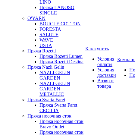
LINO
Пряжа LANOSO
SINGLE
O'YARN
BOUCLE COTTON
FORESTA
SALUTE
WAVE
USTA
Как купить
Пряжа Rozetti
Пряжа Rozetti Lumen
Условия
Компан
Пряжа Rozetti Destina
оплаты
Пряжа Nazli Gelin
Условия
Но
NAZLI GELIN
доставки
По
GARDEN
Возврат
NAZLI GELIN
товара
GARDEN
METALLIC
Пряжа Svarta Faret
Пряжа Svarta Faret
CECILIA
Пряжа носочная сток
Пряжа носочная сток
Bravo Outlet
Пряжа носочная сток