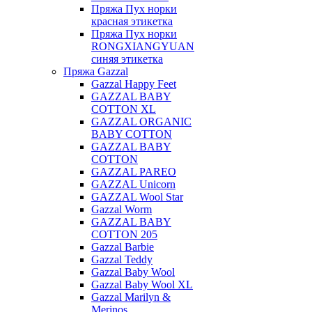
Пряжа Пух норки
красная этикетка
Пряжа Пух норки
RONGXIANGYUAN
синяя этикетка
Пряжа Gazzal
Gazzal Happy Feet
GAZZAL BABY
COTTON XL
GAZZAL ORGANIC
BABY COTTON
GAZZAL BABY
COTTON
GAZZAL PAREO
GAZZAL Unicorn
GAZZAL Wool Star
Gazzal Worm
GAZZAL BABY
COTTON 205
Gazzal Barbie
Gazzal Teddy
Gazzal Baby Wool
Gazzal Baby Wool XL
Gazzal Marilyn &
Merinos