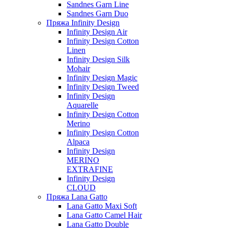
Sandnes Garn Line
Sandnes Garn Duo
Пряжа Infinity Design
Infinity Design Air
Infinity Design Cotton
Linen
Infinity Design Silk
Mohair
Infinity Design Magic
Infinity Design Tweed
Infinity Design
Aquarelle
Infinity Design Cotton
Merino
Infinity Design Cotton
Alpaca
Infinity Design
MERINO
EXTRAFINE
Infinity Design
CLOUD
Пряжа Lana Gatto
Lana Gatto Maxi Soft
Lana Gatto Camel Hair
Lana Gatto Double