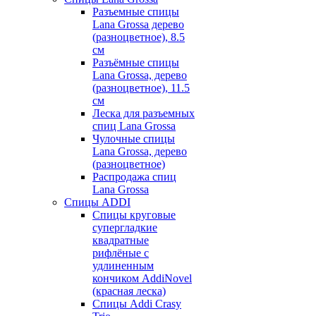
Разъемные спицы
Lana Grossa дерево
(разноцветное), 8.5
см
Разъёмные спицы
Lana Grossa, дерево
(разноцветное), 11.5
см
Леска для разъемных
спиц Lana Grossa
Чулочные спицы
Lana Grossa, дерево
(разноцветное)
Распродажа спиц
Lana Grossa
Спицы ADDI
Спицы круговые
супергладкие
квадратные
рифлёные с
удлиненным
кончиком AddiNovel
(красная леска)
Спицы Addi Crasy