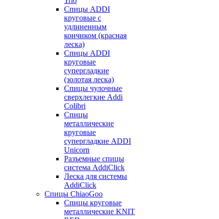
Trio
Спицы ADDI
круговые с
удлиненным
кончиком (красная
леска)
Спицы ADDI
круговые
супергладкие
(золотая леска)
Спицы чулочные
сверхлегкие Addi
Colibri
Спицы
металлические
круговые
супергладкие ADDI
Unicorn
Разъемные спицы
система AddiClick
Леска для системы
AddiClick
Спицы ChiaoGoo
Спицы круговые
металлические KNIT