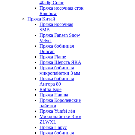
4fadig Color
Пряжа носочная сток
Rainbow
Пряжа Китай
Пряжа носочная
SMB
Пряжа Fansen Snow
Velvet
Пряжа бобинная
Duncan
Пряжа Flame
Пряжа Шерсть ЯКА
Пряжа бобинная
микропайетки 3 мм
Пряжа бобинная
Ангора 80
Raffia Ispie
Пряжа Hanma
Пряжа Королевские
пайетки
Пряжа Yunfei лён
Микропайетки 3 мм
ZLWXL
Пряжа Парус
Пряжа бобинная