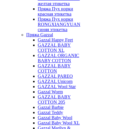
желтая этикетка
Пряжа Пух норки
красная этикетка
Пряжа Пух норки
RONGXIANGYUAN
синяя этикетка
Пряжа Gazzal
Gazzal Happy Feet
GAZZAL BABY
COTTON XL
GAZZAL ORGANIC
BABY COTTON
GAZZAL BABY
COTTON
GAZZAL PAREO
GAZZAL Unicorn
GAZZAL Wool Star
Gazzal Worm
GAZZAL BABY
COTTON 205
Gazzal Barbie
Gazzal Teddy
Gazzal Baby Wool
Gazzal Baby Wool XL
Gazzal Marilyn &