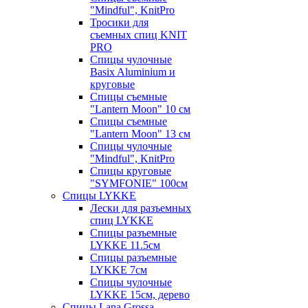
"Mindful", KnitPro
Тросики для
съемных спиц KNIT
PRO
Спицы чулочные
Basix Aluminium и
круговые
Спицы съемные
"Lantern Moon" 10 см
Спицы съемные
"Lantern Moon" 13 см
Спицы чулочные
"Mindful", KnitPro
Спицы круговые
"SYMFONIE" 100см
Спицы LYKKE
Лески для разъемных
спиц LYKKE
Спицы разъемные
LYKKE 11.5см
Спицы разъемные
LYKKE 7см
Спицы чулочные
LYKKE 15см, дерево
Спицы Lana Grossa