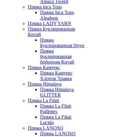
Alpaca Tweed
Пряжа Inca Tops
Пряжа Inca Tops
Alpaloop
Пряжа LADY YARN
Пряжа Буклированная
Китай
Пряжа
Буклированная Siyve
Пряжа
буклированная
бобинная Китай
Пряжа Камтекс
Пряжа Камтекс
Хлопок Травка
Пряжа Himalaya
Пряжа Himalaya
GLITTER
Пряжа La Filati
Пряжа La Filati
Paillettes
Пряжа La Filati
Lucido
Пряжа LANOSO
Пряжа LANOSO