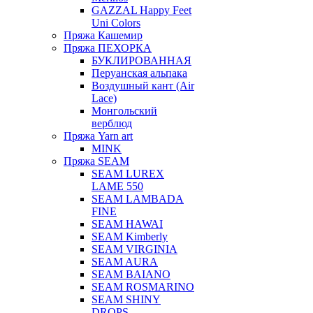
GAZZAL Happy Feet
Uni Colors
Пряжа Кашемир
Пряжа ПЕХОРКА
БУКЛИРОВАННАЯ
Перуанская альпака
Воздушный кант (Air
Lace)
Монгольский
верблюд
Пряжа Yarn art
MINK
Пряжа SEAM
SEAM LUREX
LAME 550
SEAM LAMBADA
FINE
SEAM HAWAI
SEAM Kimberly
SEAM VIRGINIA
SEAM AURA
SEAM BAIANO
SEAM ROSMARINO
SEAM SHINY
DROPS