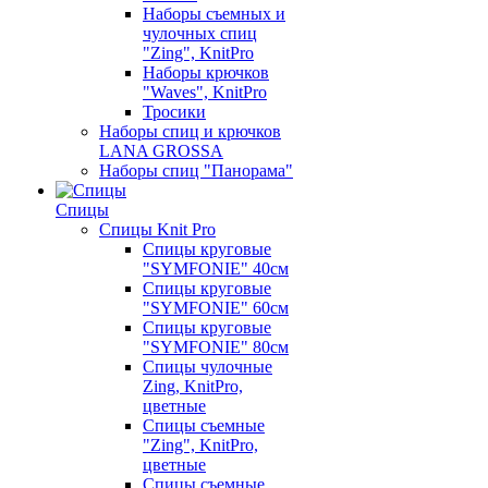
Наборы съемных и
чулочных спиц
"Zing", KnitPro
Наборы крючков
"Waves", KnitPro
Тросики
Наборы спиц и крючков
LANA GROSSA
Наборы спиц "Панорама"
Спицы
Спицы Knit Pro
Спицы круговые
"SYMFONIE" 40см
Спицы круговые
"SYMFONIE" 60см
Спицы круговые
"SYMFONIE" 80см
Спицы чулочные
Zing, KnitPro,
цветные
Спицы съемные
"Zing", KnitPro,
цветные
Спицы съемные