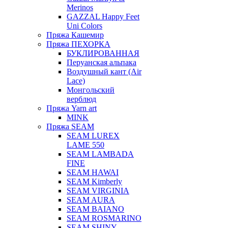
Merinos
GAZZAL Happy Feet
Uni Colors
Пряжа Кашемир
Пряжа ПЕХОРКА
БУКЛИРОВАННАЯ
Перуанская альпака
Воздушный кант (Air
Lace)
Монгольский
верблюд
Пряжа Yarn art
MINK
Пряжа SEAM
SEAM LUREX
LAME 550
SEAM LAMBADA
FINE
SEAM HAWAI
SEAM Kimberly
SEAM VIRGINIA
SEAM AURA
SEAM BAIANO
SEAM ROSMARINO
SEAM SHINY