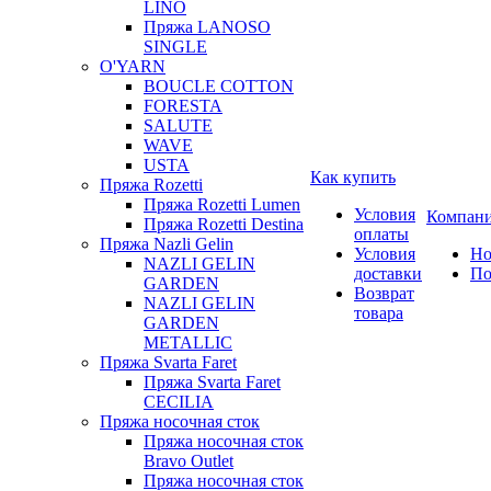
LINO
Пряжа LANOSO
SINGLE
O'YARN
BOUCLE COTTON
FORESTA
SALUTE
WAVE
USTA
Как купить
Пряжа Rozetti
Пряжа Rozetti Lumen
Условия
Компан
Пряжа Rozetti Destina
оплаты
Пряжа Nazli Gelin
Условия
Но
NAZLI GELIN
доставки
По
GARDEN
Возврат
NAZLI GELIN
товара
GARDEN
METALLIC
Пряжа Svarta Faret
Пряжа Svarta Faret
CECILIA
Пряжа носочная сток
Пряжа носочная сток
Bravo Outlet
Пряжа носочная сток