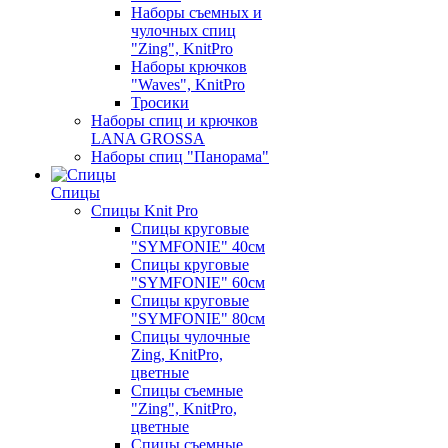
Наборы съемных и
чулочных спиц
"Zing", KnitPro
Наборы крючков
"Waves", KnitPro
Тросики
Наборы спиц и крючков
LANA GROSSA
Наборы спиц "Панорама"
Спицы
Спицы Knit Pro
Спицы круговые
"SYMFONIE" 40см
Спицы круговые
"SYMFONIE" 60см
Спицы круговые
"SYMFONIE" 80см
Спицы чулочные
Zing, KnitPro,
цветные
Спицы съемные
"Zing", KnitPro,
цветные
Спицы съемные