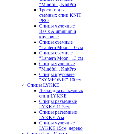
"Mindful", KnitPro
Тросики для
съемных спиц KNIT
PRO
Спицы чулочные
Basix Aluminium и
круговые
Спицы съемные
"Lantern Moon" 10 см
Спицы съемные
"Lantern Moon" 13 см
Спицы чулочные
"Mindful", KnitPro
Спицы круговые
"SYMFONIE" 100см
Спицы LYKKE
Лески для разъемных
спиц LYKKE
Спицы разъемные
LYKKE 11.5см
Спицы разъемные
LYKKE 7см
Спицы чулочные
LYKKE 15см, дерево
Спицы Lana Grossa