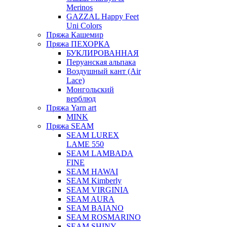
Merinos
GAZZAL Happy Feet
Uni Colors
Пряжа Кашемир
Пряжа ПЕХОРКА
БУКЛИРОВАННАЯ
Перуанская альпака
Воздушный кант (Air
Lace)
Монгольский
верблюд
Пряжа Yarn art
MINK
Пряжа SEAM
SEAM LUREX
LAME 550
SEAM LAMBADA
FINE
SEAM HAWAI
SEAM Kimberly
SEAM VIRGINIA
SEAM AURA
SEAM BAIANO
SEAM ROSMARINO
SEAM SHINY