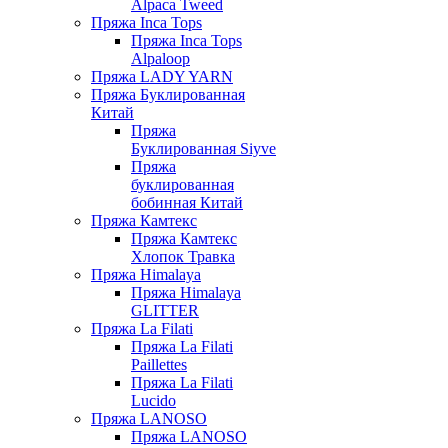
Alpaca Tweed
Пряжа Inca Tops
Пряжа Inca Tops
Alpaloop
Пряжа LADY YARN
Пряжа Буклированная
Китай
Пряжа
Буклированная Siyve
Пряжа
буклированная
бобинная Китай
Пряжа Камтекс
Пряжа Камтекс
Хлопок Травка
Пряжа Himalaya
Пряжа Himalaya
GLITTER
Пряжа La Filati
Пряжа La Filati
Paillettes
Пряжа La Filati
Lucido
Пряжа LANOSO
Пряжа LANOSO