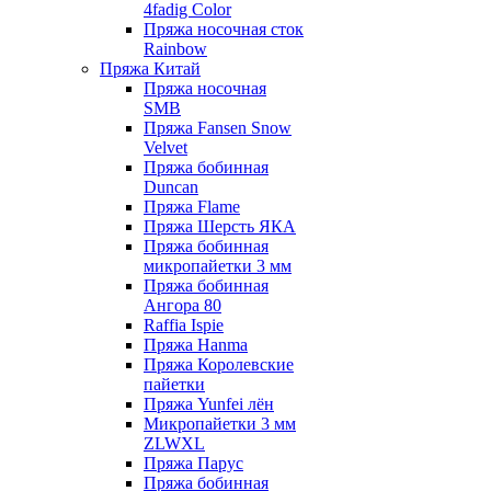
4fadig Color
Пряжа носочная сток
Rainbow
Пряжа Китай
Пряжа носочная
SMB
Пряжа Fansen Snow
Velvet
Пряжа бобинная
Duncan
Пряжа Flame
Пряжа Шерсть ЯКА
Пряжа бобинная
микропайетки 3 мм
Пряжа бобинная
Ангора 80
Raffia Ispie
Пряжа Hanma
Пряжа Королевские
пайетки
Пряжа Yunfei лён
Микропайетки 3 мм
ZLWXL
Пряжа Парус
Пряжа бобинная