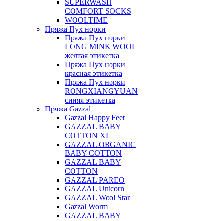
SUPERWASH
COMFORT SOCKS
WOOLTIME
Пряжа Пух норки
Пряжа Пух норки
LONG MINK WOOL
желтая этикетка
Пряжа Пух норки
красная этикетка
Пряжа Пух норки
RONGXIANGYUAN
синяя этикетка
Пряжа Gazzal
Gazzal Happy Feet
GAZZAL BABY
COTTON XL
GAZZAL ORGANIC
BABY COTTON
GAZZAL BABY
COTTON
GAZZAL PAREO
GAZZAL Unicorn
GAZZAL Wool Star
Gazzal Worm
GAZZAL BABY