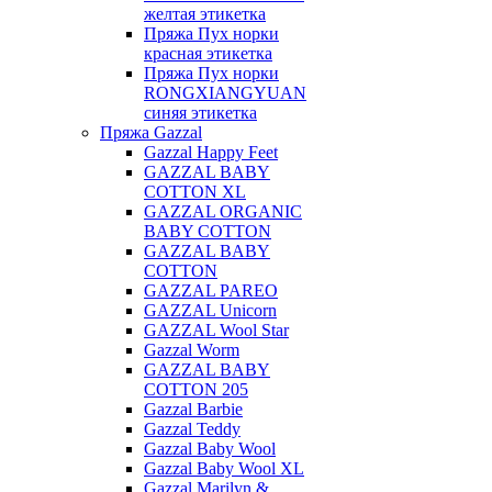
желтая этикетка
Пряжа Пух норки
красная этикетка
Пряжа Пух норки
RONGXIANGYUAN
синяя этикетка
Пряжа Gazzal
Gazzal Happy Feet
GAZZAL BABY
COTTON XL
GAZZAL ORGANIC
BABY COTTON
GAZZAL BABY
COTTON
GAZZAL PAREO
GAZZAL Unicorn
GAZZAL Wool Star
Gazzal Worm
GAZZAL BABY
COTTON 205
Gazzal Barbie
Gazzal Teddy
Gazzal Baby Wool
Gazzal Baby Wool XL
Gazzal Marilyn &