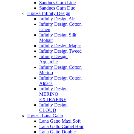
Sandnes Garn Line
Sandnes Garn Duo
Пряжа Infinity Design
Infinity Design Air
Infinity Design Cotton
Linen
Infinity Design Silk
Mohair
Infinity Design Magic
Infinity Design Tweed
Infinity Design
Aquarelle
Infinity Design Cotton
Merino
Infinity Design Cotton
Alpaca
Infinity Design
MERINO
EXTRAFINE
Infinity Design
CLOUD
Пряжа Lana Gatto
Lana Gatto Maxi Soft
Lana Gatto Camel Hair
Lana Gatto Double