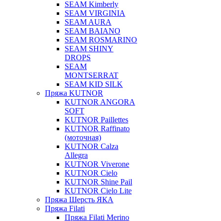
SEAM Kimberly
SEAM VIRGINIA
SEAM AURA
SEAM BAIANO
SEAM ROSMARINO
SEAM SHINY
DROPS
SEAM
MONTSERRAT
SEAM KID SILK
Пряжа KUTNOR
KUTNOR ANGORA
SOFT
KUTNOR Paillettes
KUTNOR Raffinato
(моточная)
KUTNOR Calza
Allegra
KUTNOR Viverone
KUTNOR Cielo
KUTNOR Shine Pail
KUTNOR Cielo Lite
Пряжа Шерсть ЯКА
Пряжа Filati
Пряжа Filati Merino